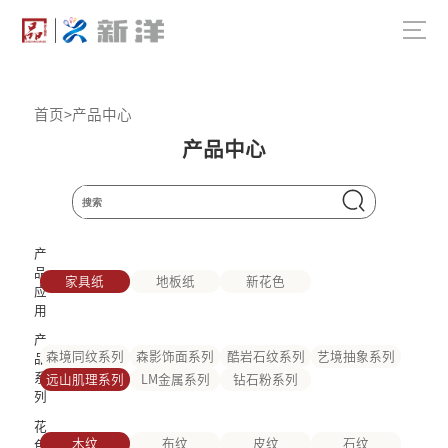
首页
>
产品中心
产品中心
产
品
家具纸
地板纸
新花色
应
用
产
森境同纹系列
森影饰面系列
酷岩石纹系列
艺境抽象系列
品
系
远山肌理系列
LM金属系列
钻石粉系列
列
花
木纹
布纹
皮纹
石纹
色